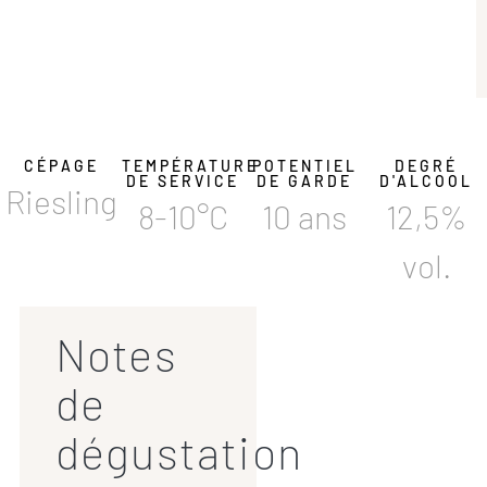
CÉPAGE
TEMPÉRATURE
POTENTIEL
DEGRÉ
DE SERVICE
DE GARDE
D'ALCOOL
Riesling
8-10°C
10 ans
12,5%
vol.
Notes
de
dégustation