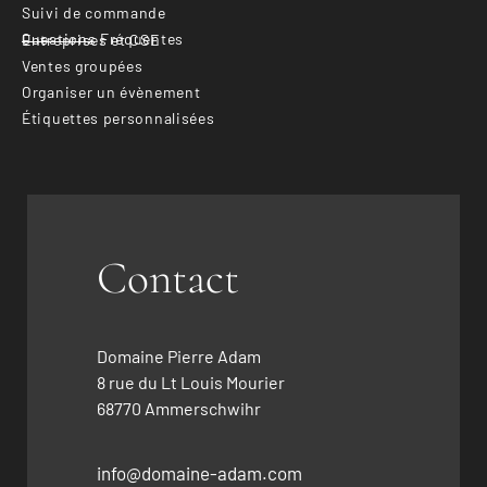
Suivi de commande
Questions Fréquentes
Entreprises et CSE
Ventes groupées
Organiser un évènement
Étiquettes personnalisées
Contact
Domaine Pierre Adam
8 rue du Lt Louis Mourier
68770 Ammerschwihr
info@domaine-adam.com