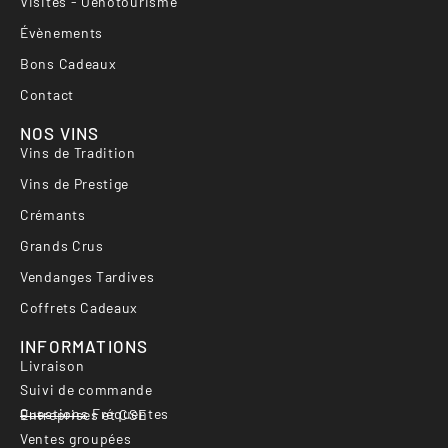
Visites - Oenotourisme
Évènements
Bons Cadeaux
Contact
NOS VINS
Vins de Tradition
Vins de Prestige
Crémants
Grands Crus
Vendanges Tardives
Coffrets Cadeaux
INFORMATIONS
Livraison
Suivi de commande
Questions Fréquentes
Entreprises et CSE
Ventes groupées